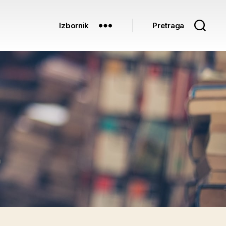
Izbornik
Pretraga
na
a
e16