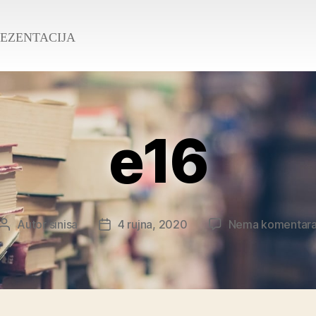
REZENTACIJA
e16
Autor
sinisa
4 rujna, 2020
Nema komentar
Autor
Datum
objave
objave