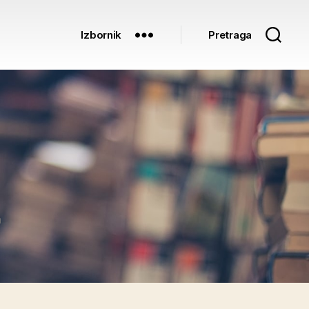
Izbornik
Pretraga
na
a
e23