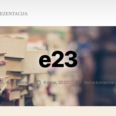
REZENTACIJA
e23
Autor
sinisa
4 rujna, 2020
Nema komentar
Autor
Datum
objave
objave